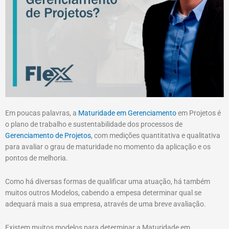
LinkedIn
Instagram
Facebook
Link
Em poucas palavras, a
Maturidade em Gerenciamento
em Projetos é
o plano de trabalho e sustentabilidade dos processos de
Gerenciamento de Projetos
, com medições quantitativa e qualitativa
para avaliar o grau de maturidade no momento da aplicação e os
pontos de melhoria.
Como há diversas formas de qualificar uma atuação, há também
muitos outros Modelos, cabendo a empesa determinar qual se
adequará mais a sua empresa, através de uma breve avaliação.
Existem muitos modelos para determinar a Maturidade em