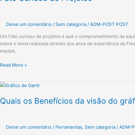
Projetos
Deixe um comentário
/
Sem categoria
/
ADM-POST POST
Um Fato curioso de projetos é que o comprometimento da equip
sobre o tema realizada através dos anos de experiência da Fl
equipe,
Read More »
Quais
os
Quais os Benefícios da visão do grá
Benefícios
da
visão
do
Deixe um comentário
/
Ferramentas
,
Sem categoria
/
ADM-P
gráfico