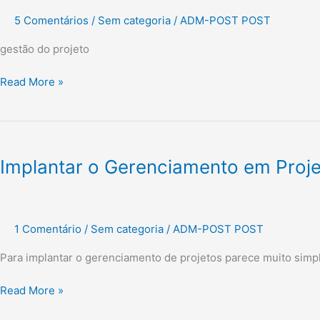
sua
5 Comentários
/
Sem categoria
/
ADM-POST POST
importância?
gestão do projeto
Read More »
Implantar
o
Implantar o Gerenciamento em Proj
Gerenciamento
em
Projetos
1 Comentário
/
Sem categoria
/
ADM-POST POST
Para implantar o gerenciamento de projetos parece muito simpl
Read More »