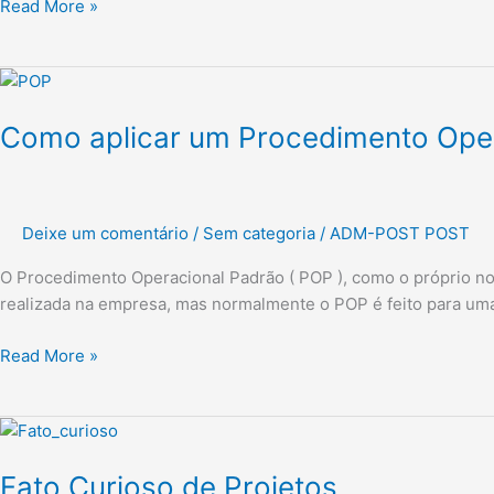
Read More »
Como
aplicar
Como aplicar um Procedimento Oper
um
Procedimento
Operacional
Padrão
Deixe um comentário
/
Sem categoria
/
ADM-POST POST
(
POP
O Procedimento Operacional Padrão ( POP ), como o próprio n
)
realizada na empresa, mas normalmente o POP é feito para uma
Read More »
Fato
Curioso
Fato Curioso de Projetos
de