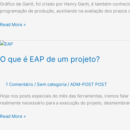
de
Gráfico de Gantt, foi criado por Henry Gantt, é também conhec
Gantt?
programação de produção, auxiliando na avaliação dos prazos de
Read More »
O
que
O que é EAP de um projeto?
é
EAP
de
um
1 Comentário
/
Sem categoria
/
ADM-POST POST
projeto?
Hoje nos posts especiais do mês das ferramentas, iremos falar s
realmente necessário para a execução do projeto, desmembrando
Read More »