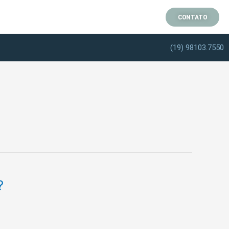
CONTATO
(19) 98103.7550
?