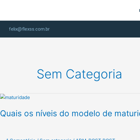
Ir
para
o
conteúdo
felix@flexss.com.br
Sem Categoria
Quais
os
Quais os níveis do modelo de matur
níveis
do
modelo
de