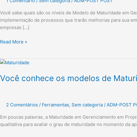
1 Comentário
/
Sem categoria
/
ADM-POST POST
maturidade
em
Você sabe quais são os níveis de Modelo de Maturidade em Ge
gerenciamento
implementação de processos que trarão melhorias para sua emp
de
empresas […]
projetos?
Read More »
Você
conhece
Você conhece os modelos de Matur
os
modelos
de
Maturidade
2 Comentários
/
Ferramentas
,
Sem categoria
/
ADM-POST P
em
Gerenciamento
Em poucas palavras, a Maturidade em Gerenciamento em Projeto
de
qualitativa para avaliar o grau de maturidade no momento da a
Projetos?