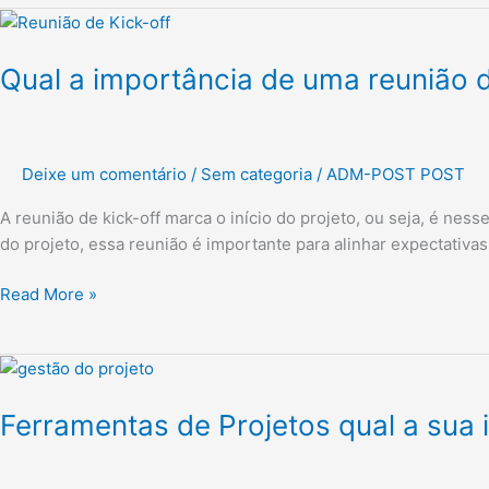
Qual
a
Qual a importância de uma reunião d
importância
de
uma
reunião
Deixe um comentário
/
Sem categoria
/
ADM-POST POST
de
Kick-
A reunião de kick-off marca o início do projeto, ou seja, é ne
Off
do projeto, essa reunião é importante para alinhar expectativa
Read More »
Ferramentas
de
Ferramentas de Projetos qual a sua
Projetos
qual
a