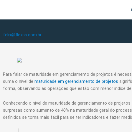
Ir
para
o
conteúdo
felix@flexss.com.br
LinkedIn
Instagram
Facebook
Link
Para falar de maturidade em gerenciamento de projetos é necess
suma o nível de
maturidade em gerenciamento de projetos
signif
forma, observando as operações que estão com menor índice de e
Conhecendo o nível de maturidade de gerenciamento de projetos 
surpresas como aumento de 40% na maturidade geral do processo,
definidos se torna mais fácil para se ter indicadores e fazer medi