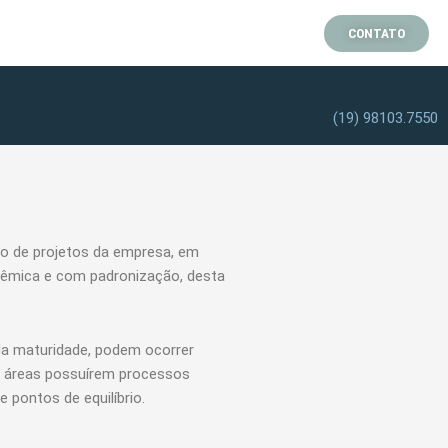
CONTATO
(19) 98103.7550
to de projetos da empresa, em
têmica e com padronização, desta
da maturidade, podem ocorrer
as áreas possuírem processos
e pontos de equilíbrio.